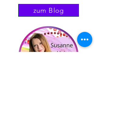
zum Blog
Hast du Fragen oder Anregungen?
Schreib mir gerne persönlich hier
unten über das Kontaktformular.
Vorname