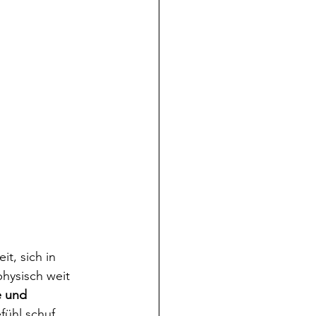
t, sich in 
hysisch weit 
 und 
ühl schuf. 