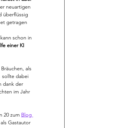
ner neuartigen 
 überflüssig 
get getragen 
 kann schon in 
lfe einer KI
 Bräuchen, als 
sollte dabei 
ch dank der 
chten im Jahr 
n 20 zum 
Blog 
 als Gastautor 