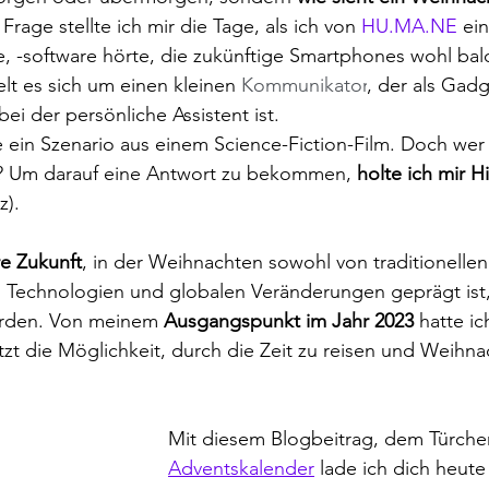
 Frage stellte ich mir die Tage, als ich von 
HU.MA.NE
 ei
 -software hörte, die zukünftige Smartphones wohl bald
lt es sich um einen kleinen 
Kommunikator
, der als Gad
i der persönliche Assistent ist. 
e ein Szenario aus einem Science-Fiction-Film. Doch wer
? Um darauf eine Antwort zu bekommen, 
holte ich mir Hi
z). 
e Zukunft
, in der Weihnachten sowohl von traditionellen
 Technologien und globalen Veränderungen geprägt ist, 
erden. Von meinem 
Ausgangspunkt im Jahr 2023
 hatte i
tzt die Möglichkeit, durch die Zeit zu reisen und Weihna
Mit diesem Blogbeitrag, dem Türche
Adventskalender
 lade ich dich heute