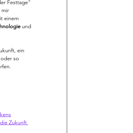
der Festtage" 
 mir 
it einem 
hnologie
 und 
kunft, ein 
 oder so 
rfen.
nkens
die Zukunft 