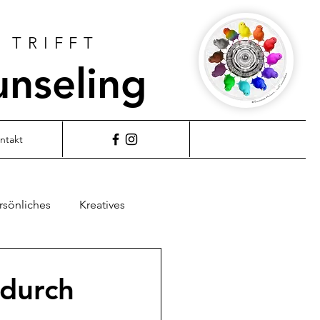
 TRIFFT
unseling
ntakt
rsönliches
Kreatives
 durch