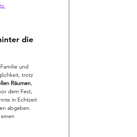
tz 
inter die 
Familie und 
ichkeit, trotz 
ellen Räumen
, 
vor dem Fest, 
te in Echtzeit 
men abgeben. 
 einen 