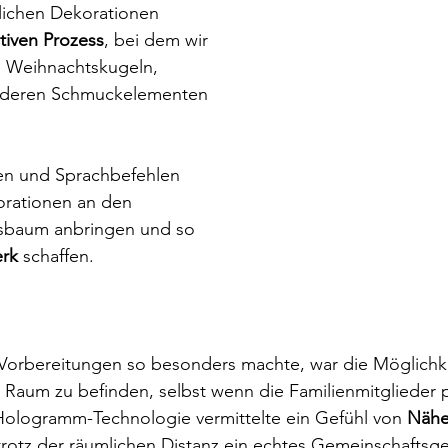
lichen Dekorationen 
tiven Prozess
, bei dem wir 
n Weihnachtskugeln, 
anderen Schmuckelementen 
n und Sprachbefehlen 
orationen an den 
tsbaum anbringen und so 
erk
 schaffen.
 Vorbereitungen so besonders machte, war die Möglichkei
aum zu befinden, selbst wenn die Familienmitglieder p
 Hologramm-Technologie vermittelte ein Gefühl von 
Nähe
trotz der räumlichen Distanz ein echtes Gemeinschaftsgef