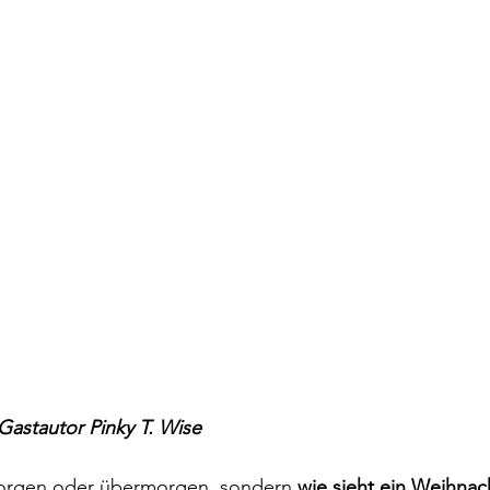
Gastautor Pinky T. Wise
morgen oder übermorgen, sondern 
wie sieht ein Weihnach