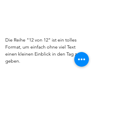
Die Reihe "12 von 12" ist ein tolles 
Format, um einfach ohne viel Text 
einen kleinen Einblick in den Tag zu 
geben. 
Unter 
#12von12
 wird bei Instagram 
immer am 12. jeden Monats der Tag in 
Bildern dokumentiert. Die Aktion wird 
von 
@draussennurkaennchen
 begleitet 
und man kann zudem auf 
ihrer Seite
auch den Link zu seinem 12von12-
Artikel hinterlassen. Schau doch mal 
vorbei und vielleicht bist du beim 