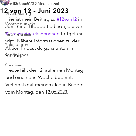
Alle Beiträge
12. Juni 2023
2 Min. Lesezeit
12 von 12 - Juni 2023
artCounseling
Hier ist mein Beitrag zu 
#12von12
 im 
Montagsfunkeln
Juni, einer Bloggertradition, die von 
@draussennurkaennchen
 fortgeführt 
Farbkreisreise
wird. Nähere Informationen zu der 
Anleitungen
Aktion findest du ganz unten im 
Persönliches
Beitrag.
Kreatives
Heute fällt der 12. auf einen Montag 
und eine neue Woche beginnt.
Viel Spaß mit meinem Tag in Bildern 
vom Montag, den 12.06.2023.