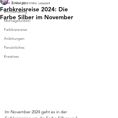
Alle Beiträge
2. Nov. 2024
4 Min. Lesezeit
Farbkreisreise 2024: Die
artCounseling
Farbe Silber im November
Montagsfunkeln
Farbkreisreise
Anleitungen
Persönliches
Kreatives
Im November 2024 geht es in der 