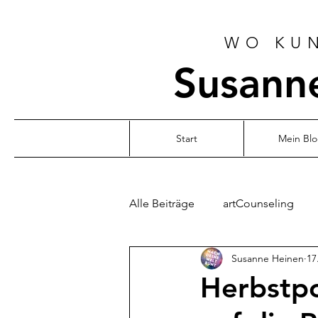
WO KUN
Susanne
Start
Mein Bl
Alle Beiträge
artCounseling
Susanne Heinen
17
Herbstpo