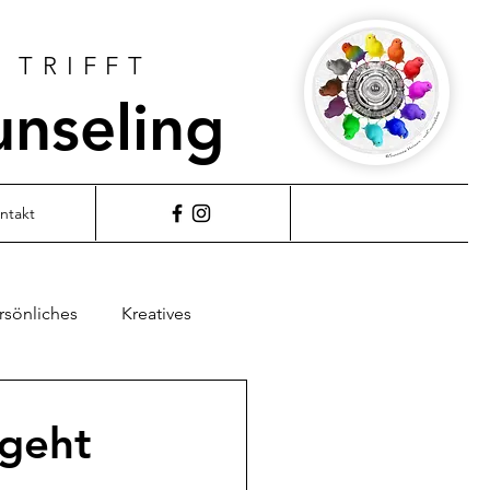
 TRIFFT
unseling
ntakt
rsönliches
Kreatives
 geht