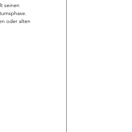
lt seinen 
stumsphase. 
en oder alten 