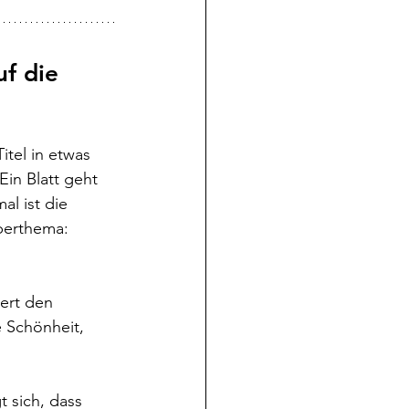
f die 
itel in etwas 
in Blatt geht 
al ist die 
Oberthema:
ert den 
e Schönheit, 
 sich, dass 