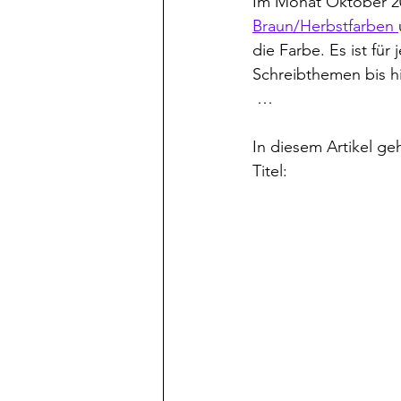
Im Monat Oktober 20
Braun/Herbstfarben 
die Farbe. Es ist fü
Schreibthemen bis hi
 …
In diesem Artikel ge
Titel: