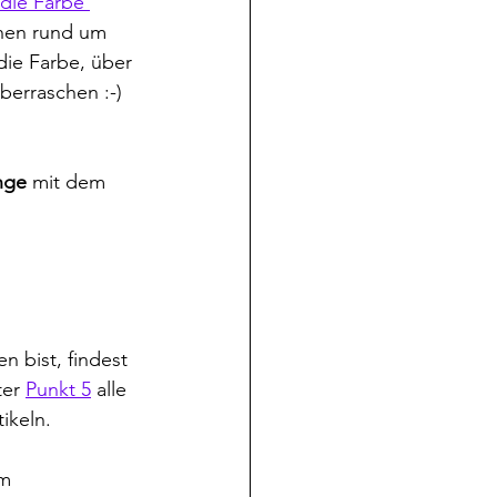
die Farbe 
onen rund um 
die Farbe, über 
erraschen :-) 
nge
 mit dem 
n bist, findest 
er 
Punkt 5
 alle 
ikeln.
m 