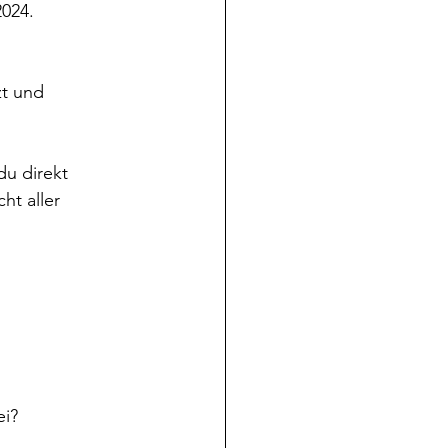
024. 
t und 
u direkt 
t aller 
ei?