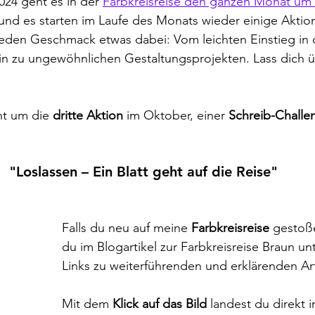
24 geht es in der 
Farbkreisreise den ganzen Monat um 
und es starten im Laufe des Monats wieder einige Akti
r jeden Geschmack etwas dabei: Vom leichten Einstieg in 
n zu ungewöhnlichen Gestaltungsprojekten. Lass dich üb
ht um die 
dritte Aktion
 im Oktober, einer 
Schreib-Challe
"Loslassen – 
Ein Blatt geht auf die Reise"
Falls du neu auf meine 
Farbkreisreise
 gestoße
du im Blogartikel zur Farbkreisreise Braun unt
Links zu weiterführenden und erklärenden Art
Mit dem 
Klick auf das Bild
 landest du direkt i