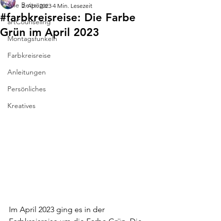
Alle Beiträge
2. Apr. 2023
4 Min. Lesezeit
#farbkreisreise: Die Farbe
artCounseling
Grün im April 2023
Montagsfunkeln
Farbkreisreise
Anleitungen
Persönliches
Kreatives
Im April 2023 ging es in der 