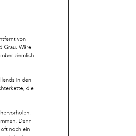
tfernt von 
d Grau. Wäre 
mber ziemlich 
llends in den 
hterkette, die 
hervorholen, 
kommen. Denn 
 oft noch ein 