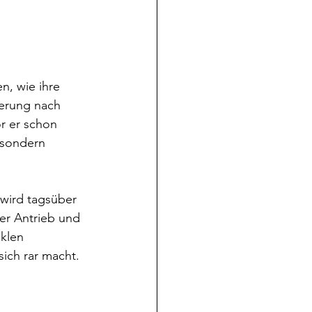
, wie ihre 
erung nach 
r er schon 
 sondern 
 wird tagsüber 
er Antrieb und 
klen 
ich rar macht.​