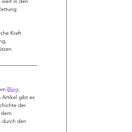
 weit in den 
Rettung 
che Kraft 
ng, 
ützen.
em 
Blog-
 Artikel gibt es 
chichte der 
t dem 
 durch den 