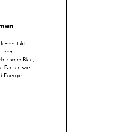
rmen
diesen Takt 
t den 
h klarem Blau, 
e Farben wie 
d Energie 