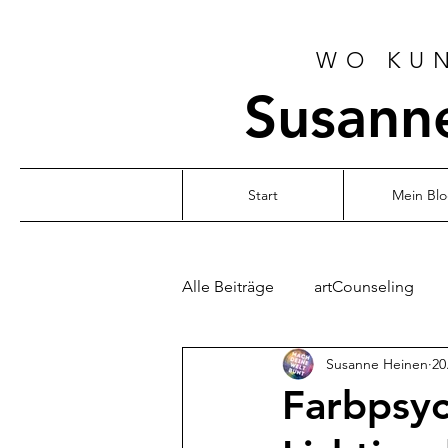
WO KUN
Susanne
Start
Mein Bl
Alle Beiträge
artCounseling
Susanne Heinen
20
Farbpsyc