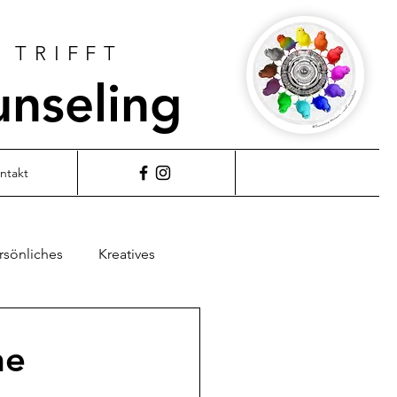
 TRIFFT
unseling
ntakt
rsönliches
Kreatives
ne