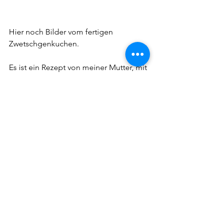
Hier noch Bilder vom fertigen 
Zwetschgenkuchen. 
Es ist ein Rezept von meiner Mutter, mit 
dem sich auch ein toller Apfelkuchen 
backen lässt. Wenn du das Rezept 
möchtest, schreib mir gerne.