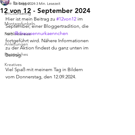
Alle Beiträge
12. Sept. 2024
3 Min. Lesezeit
12 von 12 - September 2024
artCounseling
Hier ist mein Beitrag zu 
#12von12
 im 
Montagsfunkeln
September, einer Bloggertradition, die 
von 
@draussennurkaennchen
Farbkreisreise
fortgeführt wird. Nähere Informationen 
Anleitungen
zu der Aktion findest du ganz unten im 
Persönliches
Beitrag.
Kreatives
Viel Spaß mit meinem Tag in Bildern 
vom Donnerstag, den 12.09.2024. 