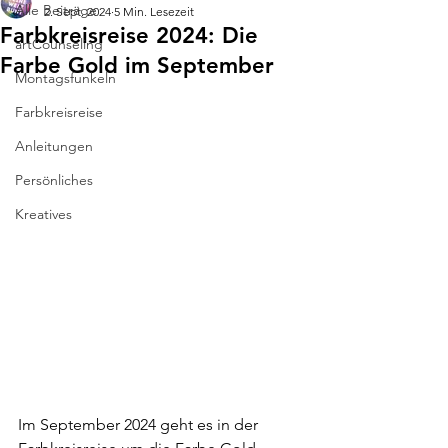
Alle Beiträge
2. Sept. 2024
5 Min. Lesezeit
Farbkreisreise 2024: Die
artCounseling
Farbe Gold im September
Montagsfunkeln
Farbkreisreise
Anleitungen
Persönliches
Kreatives
Im September 2024 geht es in der 