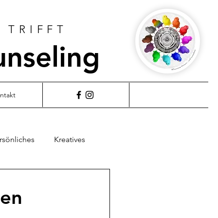
 TRIFFT
unseling
ntakt
rsönliches
Kreatives
den