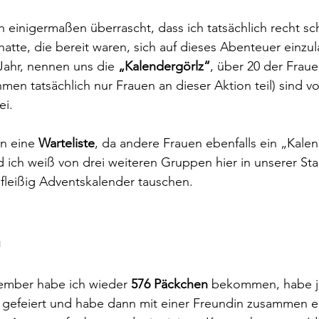
 einigermaßen überrascht, dass ich tatsächlich recht sch
atte, die bereit waren, sich auf dieses Abenteuer einzu
Jahr, nennen uns die 
„Kalendergörlz“
, über 20 der Frau
hmen tatsächlich nur Frauen an dieser Aktion teil) sind v
i. 
n eine 
Warteliste
, da andere Frauen ebenfalls ein „Kalen
ch weiß von drei weiteren Gruppen hier in unserer Stad
 fleißig Adventskalender tauschen. 
n
ember habe ich wieder 
576 Päckchen
 bekommen, habe j
af, gefeiert und habe dann mit einer Freundin zusammen e