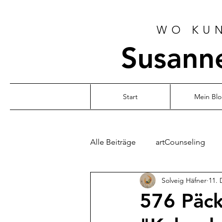
WO KUN
Susanne
Start
Mein Bl
Alle Beiträge
artCounseling
Solveig Häfner
11. 
576 Päck