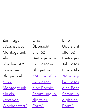
Zur Frage: 
Eine 
Eine 
„Was ist das 
Übersicht 
Übersicht 
Montagsfunk
aller 52 
aller 52 
eln 
Beiträge vom 
Beiträge vom 
überhaupt?“ 
Jahr 2022 im 
Jahr 2023 im 
in meinem 
Blogartikel 
Blogartikel 
Blogartikel 
"Montagsfun
"Montagsfun
"Das 
keln 2022: 
keln 2023: 
Montagsfunk
eine Poesie-
eine Poesie-
eln als 
Sammlung in 
Sammlung in 
kreativer 
digitaler 
digitaler 
Wochenstart"
Form"
.
Form"
.