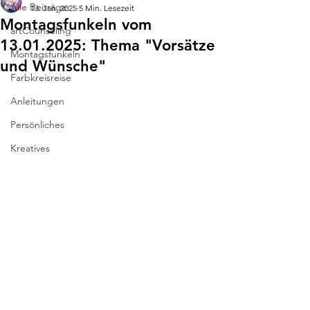
Alle Beiträge
13. Jan. 2025
5 Min. Lesezeit
Montagsfunkeln vom
artCounseling
13.01.2025: Thema "Vorsätze
Montagsfunkeln
und Wünsche"
Farbkreisreise
Anleitungen
Persönliches
Kreatives