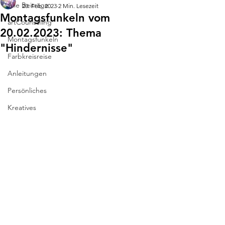
Alle Beiträge
20. Feb. 2023
2 Min. Lesezeit
Montagsfunkeln vom
artCounseling
20.02.2023: Thema
Montagsfunkeln
"Hindernisse"
Farbkreisreise
Anleitungen
Persönliches
Kreatives