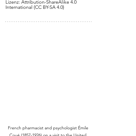
Lizenz: Attribution-ShareAlike 4.0 
International (CC BY-SA 4.0)
French pharmacist and psychologist Émile 
Coué (1857-1926) on a visit to the United 