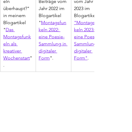
eln 
Beiträge vom 
vom Jahr 
überhaupt?" 
Jahr 2022 im 
2023 im 
in meinem 
Blogartikel 
Blogartikel 
Blogartikel 
"
Montagsfun
"Montagsfun
"
Das 
keln 2022: 
keln 2023: 
Montagsfunk
eine Poesie-
eine Poesie-
eln als 
Sammlung in 
Sammlung in 
kreativer 
digitaler 
digitaler 
Wochenstart
"
Form
".
Form"
.
. 