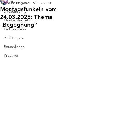
Alle Beiträge
24. März 2025
5 Min. Lesezeit
Montagsfunkeln vom
artCounseling
24.03.2025: Thema
Montagsfunkeln
„Begegnung“
Farbkreisreise
Anleitungen
Persönliches
Kreatives