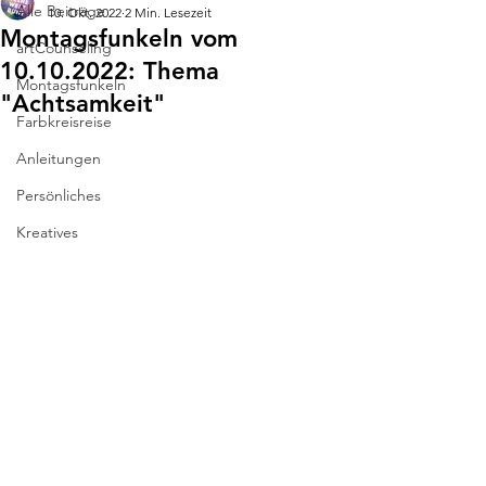
Alle Beiträge
10. Okt. 2022
2 Min. Lesezeit
Montagsfunkeln vom
artCounseling
10.10.2022: Thema
Montagsfunkeln
"Achtsamkeit"
Farbkreisreise
Anleitungen
Persönliches
Kreatives