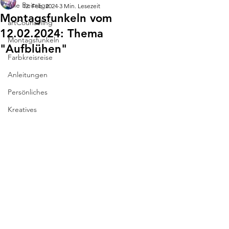
Alle Beiträge
12. Feb. 2024
3 Min. Lesezeit
Montagsfunkeln vom
artCounseling
12.02.2024: Thema
Montagsfunkeln
"Aufblühen"
Farbkreisreise
Anleitungen
Persönliches
Kreatives