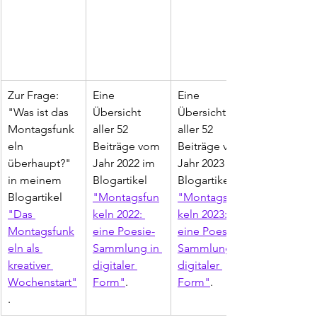
Zur Frage: 
Eine 
Eine 
"Was ist das 
Übersicht 
Übersicht 
Montagsfunk
aller 52 
aller 52 
eln 
Beiträge vom 
Beiträge vom 
überhaupt?" 
Jahr 2022 im 
Jahr 2023 im 
in meinem 
Blogartikel 
Blogartikel 
Blogartikel 
"Montagsfun
"Montagsfun
"Das 
keln 2022: 
keln 2023: 
Montagsfunk
eine Poesie-
eine Poesie-
eln als 
Sammlung in 
Sammlung in 
kreativer 
digitaler 
digitaler 
Wochenstart"
Form"
.
Form"
.
. 