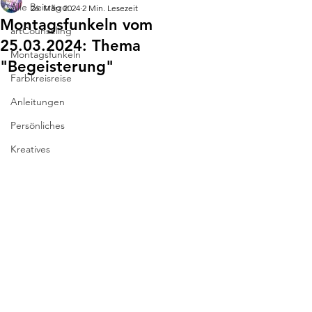
Alle Beiträge
26. März 2024
2 Min. Lesezeit
Montagsfunkeln vom
artCounseling
25.03.2024: Thema
Montagsfunkeln
"Begeisterung"
Farbkreisreise
Anleitungen
Persönliches
Kreatives