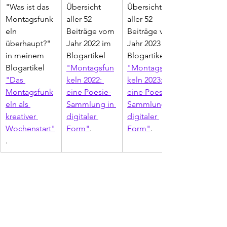
"Was ist das 
Übersicht 
Übersicht 
Montagsfunk
aller 52 
aller 52 
eln 
Beiträge vom 
Beiträge vom 
überhaupt?" 
Jahr 2022 im 
Jahr 2023 im 
in meinem 
Blogartikel 
Blogartikel 
Blogartikel 
"Montagsfun
"Montagsfun
"Das 
keln 2022: 
keln 2023: 
Montagsfunk
eine Poesie-
eine Poesie-
eln als 
Sammlung in 
Sammlung in 
kreativer 
digitaler 
digitaler 
Wochenstart"
Form"
.
Form"
.
. 