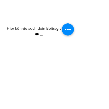
Hier könnte auch dein Beitrag stehen
❤️ ...
Falls dir das Montagsfunkeln von 
dieser Woche gefallen hat, dann schau 
doch einmal in den Beiträgen der 
vergangenen Montage vorbei. 
Vielleicht steckt da ein Gedanke oder 
ein Impuls, der nur auf dich gewartet 
hat. Durch einen Klick auf das 
Beitragsbild kommst du direkt zum 
Blogartikel: