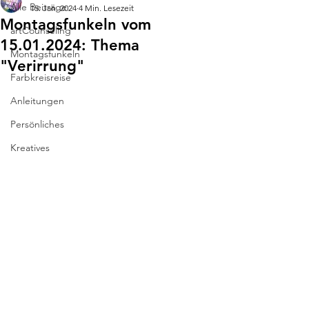
Alle Beiträge
15. Jan. 2024
4 Min. Lesezeit
Montagsfunkeln vom
artCounseling
15.01.2024: Thema
Montagsfunkeln
"Verirrung"
Farbkreisreise
Anleitungen
Persönliches
Kreatives