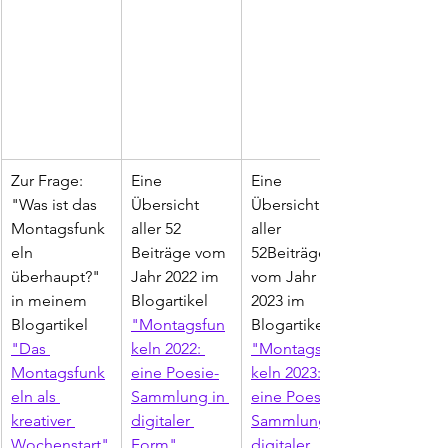
Zur Frage: 
Eine 
Eine 
"Was ist das 
Übersicht 
Übersicht 
Montagsfunk
aller 52 
aller 
eln 
Beiträge vom 
52Beiträge 
überhaupt?" 
Jahr 2022 im 
vom Jahr 
in meinem 
Blogartikel 
2023 im 
Blogartikel 
"Montagsfun
Blogartikel 
"Das 
keln 2022: 
"Montagsfun
Montagsfunk
eine Poesie-
keln 2023: 
eln als 
Sammlung in 
eine Poesie-
kreativer 
digitaler 
Sammlung in 
Wochenstart"
Form"
.
digitaler 