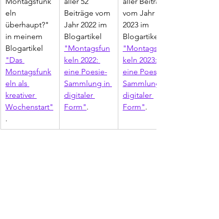
Montagsfunk
aller 52 
aller Beiträge 
eln 
Beiträge vom 
vom Jahr 
überhaupt?" 
Jahr 2022 im 
2023 im 
in meinem 
Blogartikel 
Blogartikel 
Blogartikel 
"Montagsfun
"Montagsfun
"Das 
keln 2022: 
keln 2023: 
Montagsfunk
eine Poesie-
eine Poesie-
eln als 
Sammlung in 
Sammlung in 
kreativer 
digitaler 
digitaler 
Wochenstart"
Form"
.
Form"
.
. 