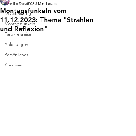
Alle Beiträge
11. Dez. 2023
3 Min. Lesezeit
Montagsfunkeln vom
artCounseling
11.12.2023: Thema "Strahlen
Montagsfunkeln
und Reflexion"
Farbkreisreise
Anleitungen
Persönliches
Kreatives