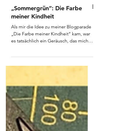
„Sommergrün“: Die Farbe
meiner Kindheit
Als mir die Idee zu meiner Blogparade
„Die Farbe meiner Kindheit“ kam, war
es tatsächlich ein Geräusch, das mich
an mein junges Ich vor etwa 45 Jahren
erinnerte. Es waren die Grillen, die in
diesen heißen Juninächten bei
Anbruch der Dunkelheit unglaublich
laut vor sich hinzirpten. Dieses
Geräusch und der Geruch von
aufgeheiztem Boden haben mich
zurückgetragen in die Sommer meiner
Kindheit, zu den Rasensprengern und
den kleinen Regenbögen, die in ihren