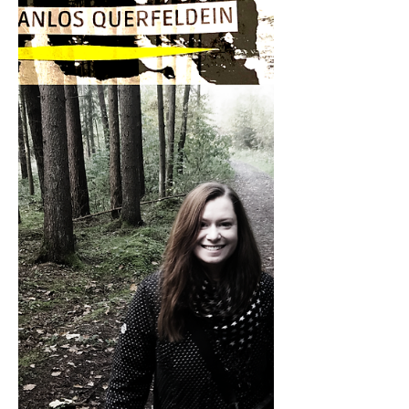
fortgeführt wird. Nähere Informationen
zur Aktion findest du wie immer am
Ende des Beitrags. Dieser Montag war
ein ganz normaler Arbeitstag. Über
Nacht war das angekündigte
Wintersturmtief „Elli“ hier in
Oberfranken angekommen, sodass
Außentermine nur sehr schwer
umsetzbar waren. Viel Freude mit
meinem Tag in Bildern vom Montag,
dem 12. Januar 2026. Der gelbe
Farbkreisreise