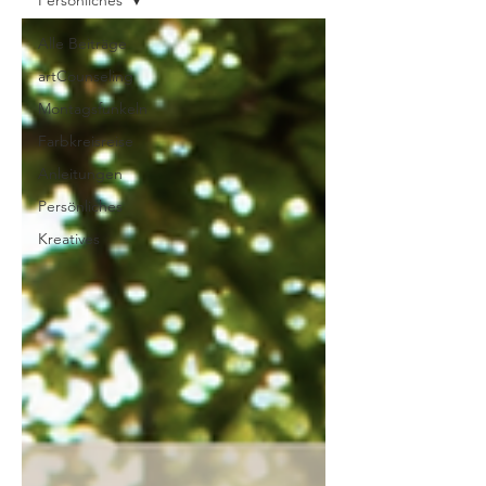
Persönliches
Alle Beiträge
artCounseling
Montagsfunkeln
Farbkreisreise
Anleitungen
Persönliches
Kreatives